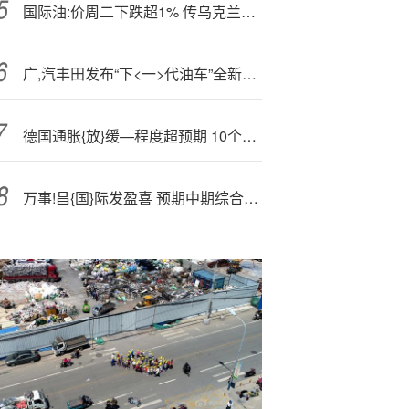
国际油:价周二下跌超1% 传乌克兰和平协议取得进展
广,汽丰田发布“下<一>代油车”全新换代威兰达
德国通胀{放}缓—程度超预期 10个月来首次跌破欧洲央行目标
万事!昌{国}际发盈喜 预期中期综合除税前溢利约2.8亿至3.2亿港元