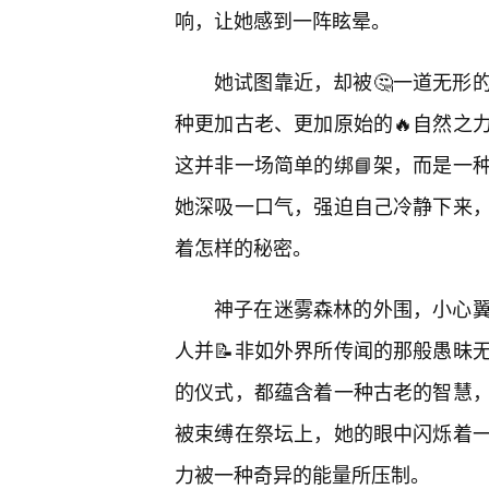
响，让她感到一阵眩晕。
她试图靠近，却被🤔一道无形
种更加古老、更加原始的🔥自然之
这并非一场简单的绑📘架，而是一
她深吸一口气，强迫自己冷静下来
着怎样的秘密。
神子在迷雾森林的外围，小心
人并📝非如外界所传闻的那般愚昧
的仪式，都蕴含着一种古老的智慧
被束缚在祭坛上，她的眼中闪烁着
力被一种奇异的能量所压制。