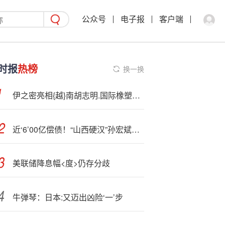
公众号
电子报
客户端
时报
热榜
换一换
伊之密亮相{越}南胡志明.国际橡塑工业展
近‘6’00亿偿债！“山西硬汉”孙宏斌终于上岸了
美联储降息幅<度>仍存分歧
牛弹琴：日本:又迈出凶险‘一’步