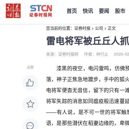
首页
快讯
要闻
股市
您当前的位置：
证券时报
>
公司
>
正文
雷电将军被丘丘人抓
来源：证券时报网
作者：林行止
2026-02
漆黑的夜空，电闪雷鸣，仿佛
点赞
落，神子正焦急地踱步，手中的狐
电将军便杳无音信，留下的只有一
将军失踪的消息如同瘟疫般迅速蔓延
——有人说，是不可一世的将军触
语，是那些潜伏在稻妻边缘的，卑微