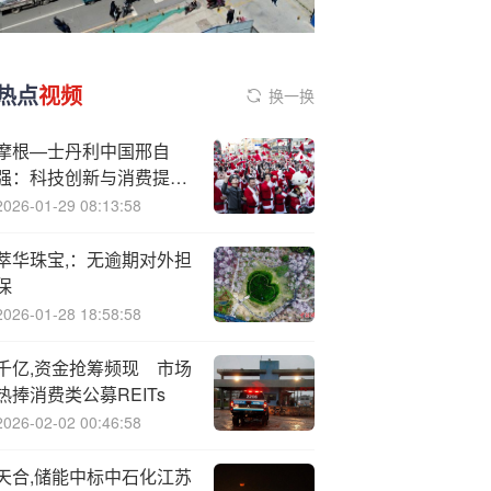
热点
视频
换一换
摩根—士丹利中国邢自
强：科技创新与消费提振
双轮驱动，中国经济前景
2026-01-29 08:13:58
可期
萃华珠宝,：无逾期对外担
保
2026-01-28 18:58:58
千亿,资金抢筹频现 市场
热捧消费类公募REITs
2026-02-02 00:46:58
天合,储能中标中石化江苏