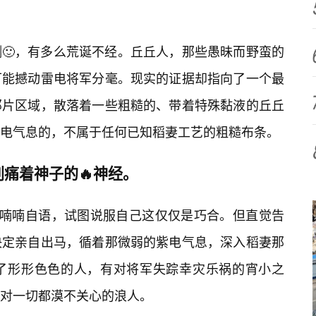
🙂，有多么荒诞不经。丘丘人，那些愚昧而野蛮的
可能撼动雷电将军分毫。现实的证据却指向了一个最
那片区域，散落着一些粗糙的、带着特殊黏液的丘丘
电气息的，不属于任何已知稻妻工艺的粗糙布条。
痛着神子的🔥神经。
子喃喃自语，试图说服自己这仅仅是巧合。但直觉告
决定亲自出马，循着那微弱的紫电气息，深入稻妻那
了形形色色的人，有对将军失踪幸灾乐祸的宵小之
有对一切都漠不关心的浪人。