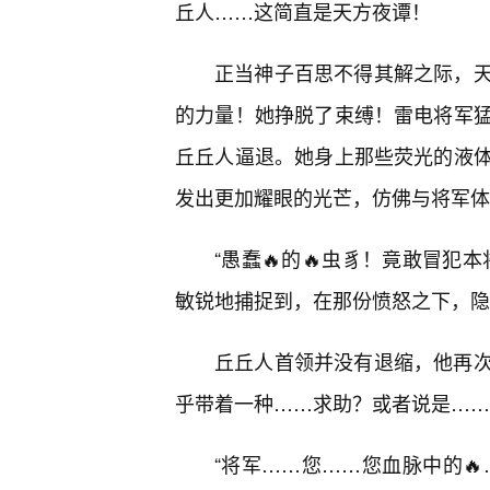
丘人……这简直是天方夜谭！
正当神子百思不得其解之际，
的力量！她挣脱了束缚！雷电将军猛
丘丘人逼退。她身上那些荧光的液
发出更加耀眼的光芒，仿佛与将军体
“愚蠢🔥的🔥虫豸！竟敢冒犯
敏锐地捕捉到，在那份愤怒之下，隐
丘丘人首领并没有退缩，他再次
乎带着一种……求助？或者说是……
“将军……您……您血脉中的