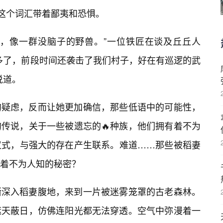
”这个词汇带着鄙夷和恐惧。
棒，像一群没脑子的野兽。”一位铁匠在谈及丘丘人
多了，前段时间还袭击了我们村子，好在有巡逻的武
说道。
的疑虑，反而让她更加确信，那些低语中的可能性，
传说，关于一些被遗忘的🔥种族，他们拥有着不为
仪式，与强大的存在产生联系。难道……那些被稻妻
着不为人知的秘密？
渐深入稻妻腹地，来到一片被迷雾笼罩的古老森林。
遮天蔽日，仿佛连阳光都无法穿透。空气中弥漫着一