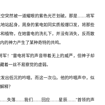
天空突然被一道耀眼的紫色光芒划破。那是……将军
地站起身，周身的紫电如同实质般爆💥发，将那些
体和植物，在她雷电的洗礼下，并没有消失，反而散
内的神力产生了某种奇特的共鸣。
本将军！”雷电将军的声音带着无上的威严，但神子却
藏着一丝不易察觉的虚弱。
发出低沉的吟唱，而这一次🤔，他的吟唱声中，似
解释？
……失落……我们……回应……星辰……”首领的声