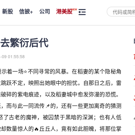
新股
信披+
公司
港美股
去繁衍后代
-09 01:55:58
预示着一场⭐不同寻常的风暴。在稻妻的某个隐秘角
火跳跃不定，映照出她眼中的担忧。自那日之后，雷
滩破碎的紫电痕迹，以及稻妻城中愈发弥漫的恐慌。
，而与此一同流传📌的，还有一些更加离奇的猜测
怒了古老的魔神，被囚禁于黑暗的深渊；也有人低
却数量惊人的🔥丘丘人，竟有如此胆魄，将那位掌