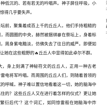
着一种低沉的、若有若无的吟唱声。神子屏住呼吸，小
惊得几乎要失声。
祭坛前，聚集着成百上千的丘丘人。他们手持粗糙的
圈，而圆圈的中央，赫然被捆绑📘在祭坛上，身着标
闭，周身紫电黯淡，仿佛失去了往日的威严。即便如
让她在这些粗野的🔥丘丘人中显得如此卓尔不群。
大，身上刻满了神秘符文的丘丘人，正用一种古老
着雷电将军吟唱。而周围的丘丘人们，则随着首领的
沉的呼喊。神子难以置信地看着这一切，她的脑海中
抓住的？这些丘丘人又在进行着怎样的仪式？更让她
“繁衍后代”？这个词汇，如同惊雷般在她脑海中炸